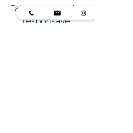
Fale com a equipe
responsável
Preencha o formulário abaixo para
enviar dúvidas, solicitações ou
mensagens relacionadas ao
Atendimento Educacional
Especializado.
Nome
Sobrenome
Email