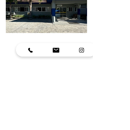
Ligue:
3039-8542
email: dalmagcr@hotmail.com