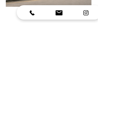
Contate-nos:
48 3039-8808
|
secretariogcr@hotmail.com
| Av. Papenborg,
2455. Areias de Baixo, Governador Celso Ramos
- SC