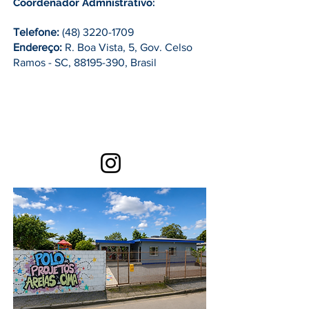
Coordenador Admnistrativo:
Telefone:
(48) 3220-1709
Endereço:
R. Boa Vista, 5, Gov. Celso
Ramos - SC,
88195-390
, Brasil
Ligue:
(48) 3220-1709
E-mail:
polodeprojetosareiasdecima@gm
ail.com