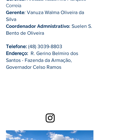
Correia
Gerente
:
Vanuza Walma Oliveira da
Silva
Coordenador Admnistrativo:
Suelen S.
Bento de Oliveira
Telefone:
(48) 3039-8803
Endereço:
R. Gerino Belmiro dos
Santos - Fazenda da Armação,
Governador Celso Ramos
Ligue:
(48) 3039-7589
E-mail:
polodeprojetoscantodosganchos
@gmail.com